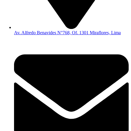
Av. Alfredo Benavides N°768, Of. 1301 Miraflores, Lima