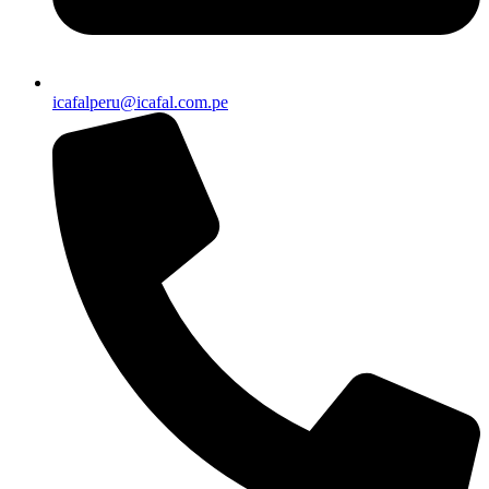
icafalperu@icafal.com.pe