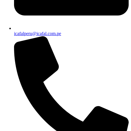
icafalperu@icafal.com.pe