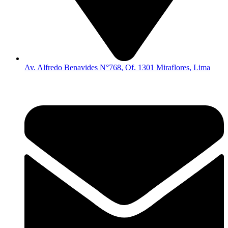
Av. Alfredo Benavides N°768, Of. 1301 Miraflores, Lima